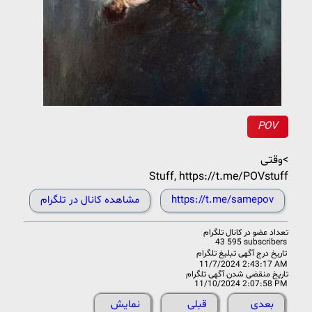
POV
وقتی<
Stuff, https://t.me/POVstuff
https://t.me/samepov
مشاهده کانال در تلگرام
تعداد عضو در
کانال تلگرام
43 595 subscribers
تاریخ درج آگهی تبلیغ تلگرام
11/7/2024 2:43:17 AM
تاریخ منقضی شدن آگهی تلگرام
11/10/2024 2:07:58 PM
بعدی
قبلی
نمایش