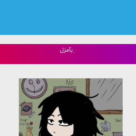
﮼بآمزل