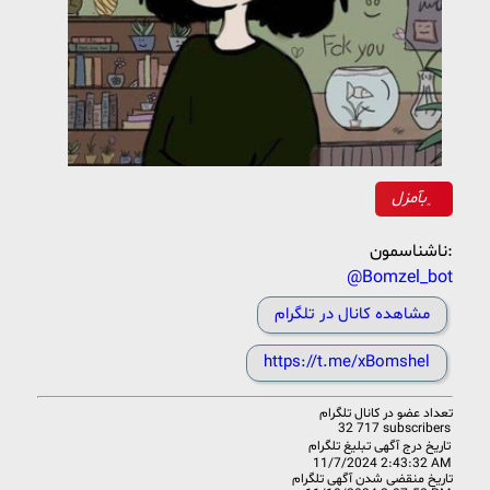
﮼بآمزل
ناشناسمون:
@Bomzel_bot
مشاهده کانال در تلگرام
https://t.me/xBomshel
تعداد عضو در
کانال تلگرام
32 717 subscribers
تاریخ درج آگهی تبلیغ تلگرام
11/7/2024 2:43:32 AM
تاریخ منقضی شدن آگهی تلگرام