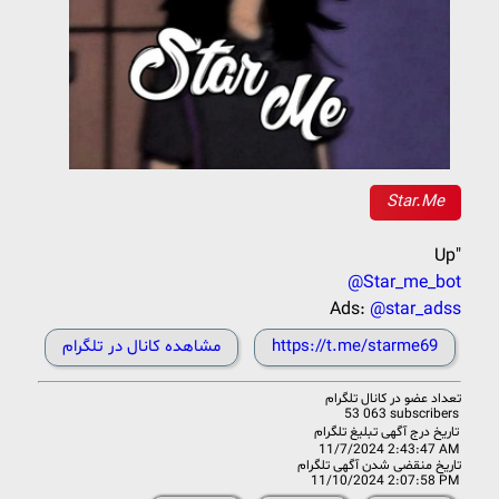
Star.Me
Up"
@Star_me_bot
Ads:
@star_adss
https://t.me/starme69
مشاهده کانال در تلگرام
تعداد عضو در
کانال تلگرام
53 063 subscribers
تاریخ درج آگهی تبلیغ تلگرام
11/7/2024 2:43:47 AM
تاریخ منقضی شدن آگهی تلگرام
11/10/2024 2:07:58 PM