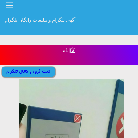
آگهی تلگرام و تبلیغات رایگان تلگرام
🚮|🛐
ثبت گروه و کانال تلگرام