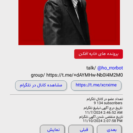
پرونده های خایه افکن
talk/
@ho_rrorbot
group/ https://t.me/+dAYMHw-Nb0I4M2M0
https://t.me/xcrxime
مشاهده کانال در تلگرام
تعداد عضو در
کانال تلگرام
9 134 subscribers
تاریخ درج آگهی تبلیغ تلگرام
11/7/2024 2:46:52 AM
تاریخ منقضی شدن آگهی تلگرام
11/10/2024 2:07:58 PM
بعدی
قبلی
نمایش