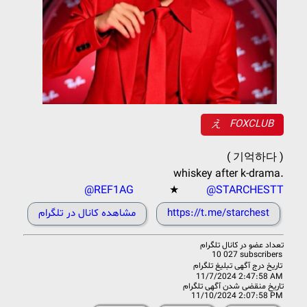
え ‌ ‌ FOXCLUB
‌ ‌ ‌( 기억하다 )
‌ ‌ ‌‌whiskey after k-drama.
@REF1AG
★
@STARCHESTT
https://t.me/starchest
مشاهده کانال در تلگرام
تعداد عضو در
کانال تلگرام
10 027 subscribers
تاریخ درج آگهی تبلیغ تلگرام
11/7/2024 2:47:58 AM
تاریخ منقضی شدن آگهی تلگرام
11/10/2024 2:07:58 PM