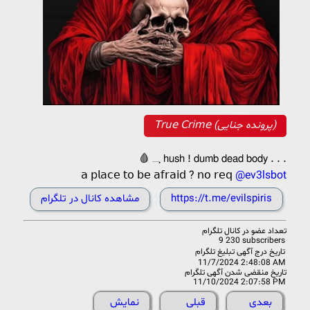
𝖳𝗋𝗎𝖾 𝖢𝗋𝗂𝗆𝖾 (پرونده جنایی)
‌ ‌ ‌ ‌🩸 𝁜‌ 𝗁𝗎𝗌𝗁 ! 𝖽𝗎𝗆𝖻 𝖽𝖾𝖺𝖽 𝖻𝗈𝖽𝗒 . . .
‌ ‌𝖺 𝗉𝗅𝖺𝖼𝖾 𝗍𝗈 𝖻𝖾 𝖺𝖿𝗋𝖺𝗂𝖽 ? 𝗇𝗈 𝗋𝖾𝗊
@ev3lsbot
https://t.me/evilspiris
مشاهده کانال در تلگرام
تعداد عضو در
کانال تلگرام
9 230 subscribers
تاریخ درج آگهی تبلیغ تلگرام
11/7/2024 2:48:08 AM
تاریخ منقضی شدن آگهی تلگرام
11/10/2024 2:07:58 PM
بعدی
قبلی
نمایش