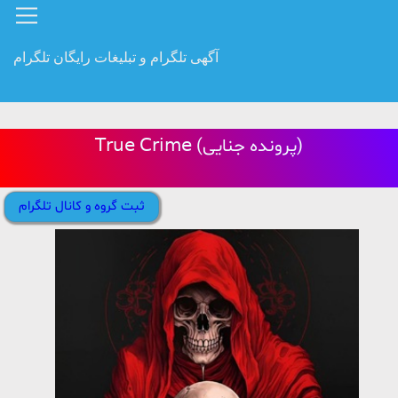
آگهی تلگرام و تبلیغات رایگان تلگرام
𝖳𝗋𝗎𝖾 𝖢𝗋𝗂𝗆𝖾 (پرونده جنایی)
ثبت گروه و کانال تلگرام