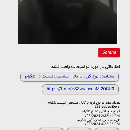
Sorena
اطلاعاتی در مورد توضیحات یافت نشد
مشاهده نوع گروه یا کانال مشخص نیست در تلگرام
https://t.me/+SZwrJpccaMI2OGU0
تعداد عضو در
نوع گروه یا کانال مشخص نیست تلگرام
298 subscribers
تاریخ درج آگهی تبلیغ تلگرام
11/25/2024 2:32:44 PM
تاریخ منقضی شدن آگهی تلگرام
11/28/2024 4:22:26 PM