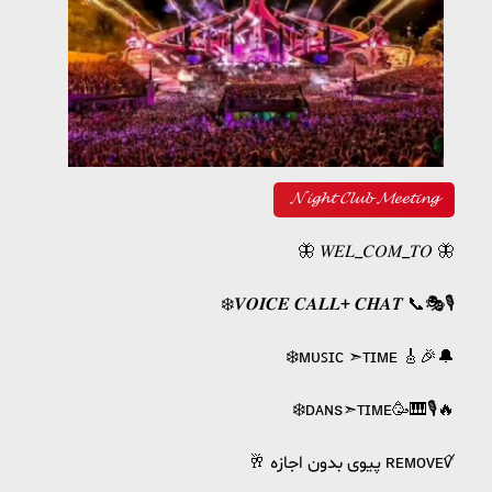
𝓝𝓲𝓰𝓱𝓽 𝓒𝓵𝓾𝓫 𝓜𝓮𝓮𝓽𝓲𝓷𝓰
🦋 𝑊𝐸𝐿_𝐶𝑂𝑀_𝑇𝑂 🦋
❄️𝑽𝑶𝑰𝑪𝑬 𝑪𝑨𝑳𝑳+ 𝑪𝑯𝑨𝑻 📞🎭🎙
❄️ᴍᴜꜱɪᴄ ➣ᴛɪᴍᴇ 🎸🎉🔔
❄️ᴅᴀɴs➣ᴛɪᴍᴇ🥳🎹🎙🔥
🥂 پیوی بدون اجازه ʀᴇᴍᴏᴠᴇꪤ