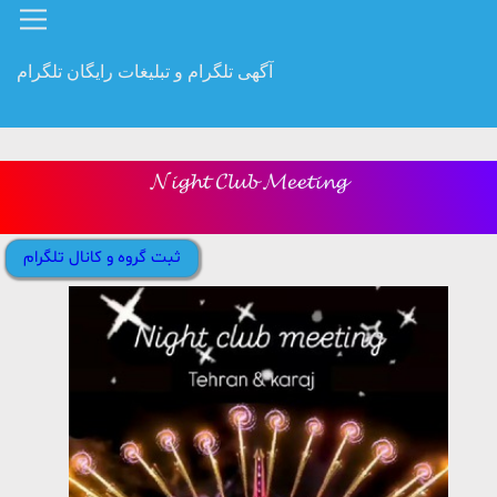
آگهی تلگرام و تبلیغات رایگان تلگرام
𝓝𝓲𝓰𝓱𝓽 𝓒𝓵𝓾𝓫 𝓜𝓮𝓮𝓽𝓲𝓷𝓰
ثبت گروه و کانال تلگرام