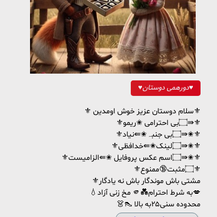
♥️دورهمی دوستان♥️
⚜️ سلام دوستان عزیز خوش اومدین⚜️
⚜️۝بی احترامی ✬ریمو⇛⚜️
⚜️۝بی جنبہ✬⇚نیاد⇛✬⚜️
⚜️۝لینک✬⇚خدافظی⇛✬⚜️
⚜️۝اسم عکس پروفایل ✬⇚الزامیست⇛✬⚜️
⚜️۝مثبت🔞ممنوع⚜️
⚜️مشتی باش موندگار باش نه یادگار
💧مخ زنی آزاد 🫵💑به شرط احترام💋
👗👠 محدوده سنی۲۵به بالا