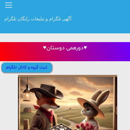
آگهی تلگرام و تبلیغات رایگان تلگرام
♥️دورهمی دوستان♥️
ثبت گروه و کانال تلگرام