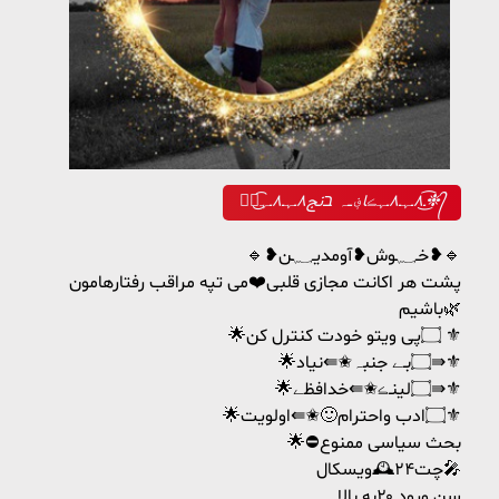
❉᭄͜͡ـ٨ـﮩـ۸ـﮩڪا؋ــہ בنج٨ـﮩـ۸ـﮩ❉᭄͜͡
🔹❥خـ؁ـوش❥آومدیـ؁ـن❥🔹
پشت هر اکانت مجازی قلبی❤️می تپه مراقب رفتارهامون
باشیم🌿
🌟۝پی ویتو خودت کنترل کن ⚜️
🌟۝بـے جنبہ✬⇚نیاد⇛⚜️
🌟۝لینـڪ✬⇚خدافظے⇛⚜️
🌟۝ادب واحترام🙂✬⇚اولویت⚜
🌟⛔بحث سیاسی ممنوع
چت۲۴🕰ویسکال🎤
سن ورود ۲۰به بالا