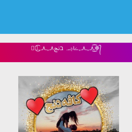
❉᭄͜͡ـ٨ـﮩـ۸ـﮩڪا؋ــہ בنج٨ـﮩـ۸ـﮩ❉᭄͜͡