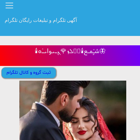
آگهی تلگرام و تبلیغات رایگان تلگرام
🕯️شـٰـٍٰـمـــع🕯️ܭَܠܙ🌹ܢ݆ߺܝ‌وߊ‌ܝ̇ߺܘ🦋
ثبت گروه و کانال تلگرام