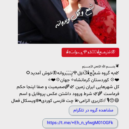
🕯️شـٰـٍٰـمـــع🕯️ܭَܠܙ🌹ܢ݆ߺܝ‌وߊ‌ܝ̇ߺܘ🦋
﷽❦
🌻به گروه شـمـٌْ‌ٍـ۪ٓع🕯گـؒؔـٰٰ‌℘ل🌹پَِـَِـَِـَِروانه🦋خوش آمدید🌿
⭐❤️💠کوردستان کرمانشاه⭐ جهان 💠❤️
کل شهرهایی ایران زمین 🌿🌾صمیمیت و صفا اینجا حکم
فرماست 🌾🌿 شرط وروود داشتن عکس پروفایل و اسم
کاربری الزامی💫 چت فارسی کوردی♦️❄️ویسکال فعال☄️🎙️😙😄
مشاهده گروه در تلگرام
https://t.me/+Eh_n_yfwgM01OGFk