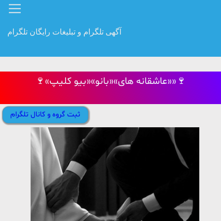
آگهی تلگرام و تبلیغات رایگان تلگرام
🍷«عاشقانه های»«بانو»«بیو کلیپ»»🍷
ثبت گروه و کانال تلگرام