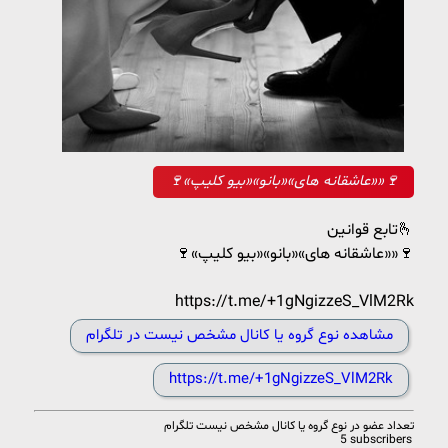
🍷«عاشقانه های»«بانو»«بیو کلیپ»»🍷
تابع قوانین🫰
🍷«عاشقانه های»«بانو»«بیو کلیپ»»🍷
https://t.me/+1gNgizzeS_VlM2Rk
مشاهده نوع گروه یا کانال مشخص نیست در تلگرام
https://t.me/+1gNgizzeS_VlM2Rk
تعداد عضو در
نوع گروه یا کانال مشخص نیست تلگرام
5 subscribers