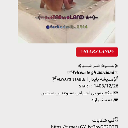
✨𝐒𝐓𝐀𝐑𝐒 𝐋𝐀𝐍𝐃✨
⫹﷽⫺
☞𝑾𝒆𝒍𝒄𝒐𝒎 𝒕𝒐 𝒈𝒉 𝒔𝒕𝒂𝒓𝒔𝒍𝒂𝒏𝒅☜
🝳ᴀʟᴡᴀʏs sᴛᴀʙʟᴇ | همیشه پایدار🝳
ꜱᴛᴀʀᴛ : 1403/12/26
ﻟﻳﻧﻛ=ﺭﻳﻣﻭ بی احترامی ممنوعه بن میشین🚫
رده سنی ازاد❤️
گپ شکایات👇
https://t.me/+GY_iyt3rwGE2OTFl