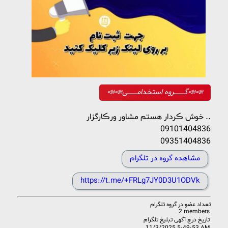
📣📣گــــــــــروه استخدامـــــــــی📣📣
خوش ڪردار هستم مشاور ورڪارگزار ..
09101404836
09351404836
مشاهده گروه در تلگرام
https://t.me/+FRLg7JY0D3U1ODVk
تعداد عضو در
گروه تلگرام
2 members
تاریخ درج آگهی تبلیغ تلگرام