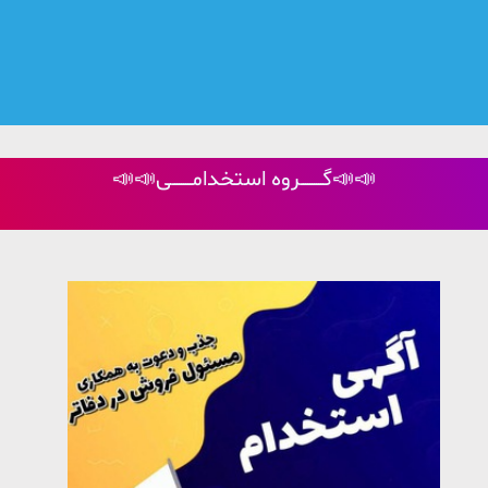
📣📣گــــــــــروه استخدامـــــــــی📣📣