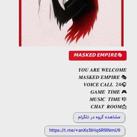
𝗠𝗔𝗦𝗞𝗘𝗗 𝗘𝗠𝗣𝗜𝗥𝗘🎭
𝒀𝑶𝑼 𝑨𝑹𝑬 𝑾𝑬𝑳𝑪𝑶𝑴𝑬
𝑴𝑨𝑺𝑲𝑬𝑫 𝑬𝑴𝑷𝑰𝑹𝑬 🎭
𝑽𝑶𝑰𝑪𝑬 𝑪𝑨𝑳𝑳 24🎧
𝑮𝑨𝑴𝑬 𝑻𝑰𝑴𝑬 🎮
𝑴𝑼𝑺𝑰𝑪 𝑻𝑰𝑴𝑬 🎼
𝑪𝑯𝑨𝑻 𝑹𝑶𝑶𝑴📩
مشاهده گروه در تلگرام
https://t.me/+anXs5tHq6R9lNmU9