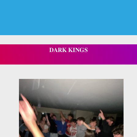
𝐃𝐀𝐑𝐊 𝐊𝐈𝐍𝐆𝐒