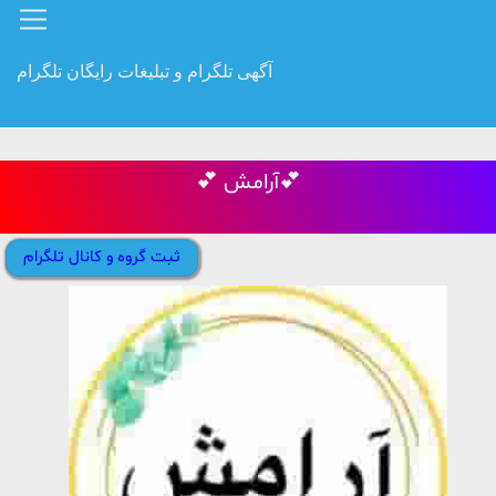
آگهی تلگرام و تبلیغات رایگان تلگرام
💕 آرامش💕
ثبت گروه و کانال تلگرام