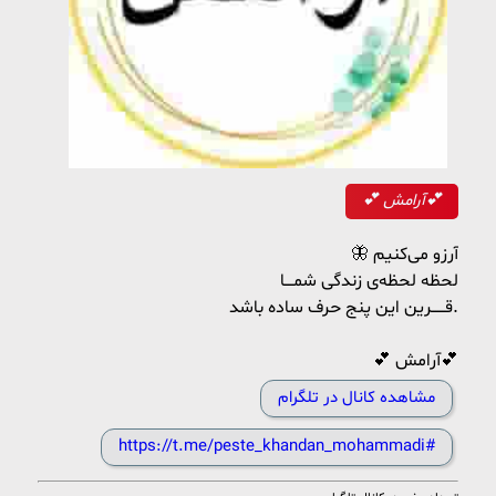
💕 آرامش💕
🦋 آرزو می‌کنیم
لحظه لحظه‌ی زندگی شمــــا
قــــــرین این پنج حرف ساده باشد.
💕 آرامش💕
مشاهده کانال در تلگرام
https://t.me/peste_khandan_mohammadi#