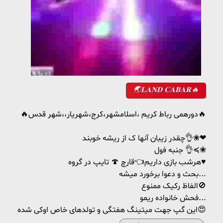
🌏𝐋𝐀𝐍𝐃 𝐂𝐀𝐁𝐀𝐑🔥
🔥دورهمی رباط کریم ،اسلامشهر،کرج،شهریار،،شهر قدس🔥
چقدر زیبان آنها ک از ریشه خوبند👌❀❤
جنبه فول 👌≼❀
هرشب بازی داریم👈قارچ 🍄 تایپ در گروه♥️
بحث و دعوا برخورد میشه...
الفاظ رکیک ممنوع🚫
فحش خانواده ریمو...
این گپ جهت میتینگ هفتگی و تولدهای خاص اوکی شده😍