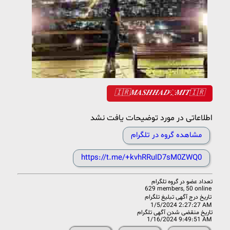
🇮🇷𝑴𝑨𝑺𝑯𝑯𝑨𝑫 .҉ 𝑴𝑰𝑻🇮🇷
اطلاعاتی در مورد توضیحات یافت نشد
مشاهده گروه در تلگرام
https://t.me/+kvhRRuID7sM0ZWQ0
تعداد عضو در
گروه تلگرام
629 members, 50 online
تاریخ درج آگهی تبلیغ تلگرام
1/5/2024 2:27:27 AM
تاریخ منقضی شدن آگهی تلگرام
1/16/2024 9:49:51 AM