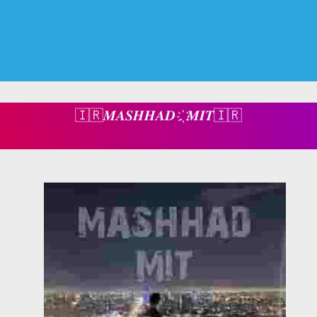
🇮🇷𝑴𝑨𝑺𝑯𝑯𝑨𝑫 .҉ 𝑴𝑰𝑻🇮🇷