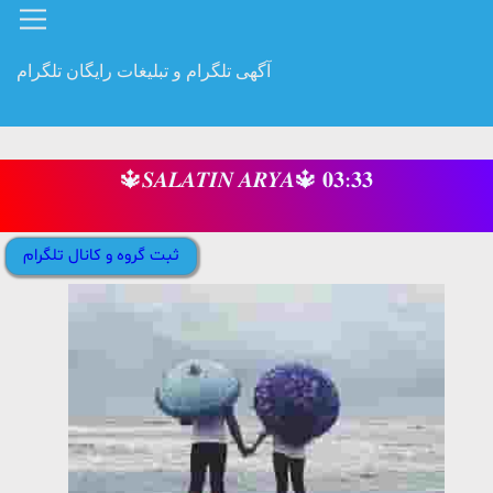
آگهی تلگرام و تبلیغات رایگان تلگرام
🔱𝑺𝑨𝑳𝑨𝑻𝑰𝑵 𝑨𝑹𝒀𝑨🔱 𝟎𝟑:𝟑𝟑
ثبت گروه و کانال تلگرام