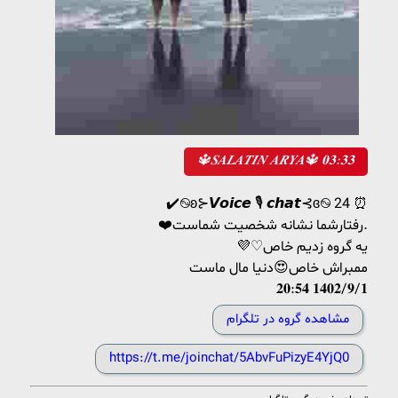
🔱𝑺𝑨𝑳𝑨𝑻𝑰𝑵 𝑨𝑹𝒀𝑨🔱 𝟎𝟑:𝟑𝟑
✔️࿊ʚ⊱𝙑𝙤𝙞𝙘𝙚 🎙 𝙘𝙝𝙖𝙩⊰ɞ࿊ 24 ⏰
❤️رفتارشما نشانه شخصیت شماست.
💜♡یه گروه زدیم خاص
ممبراش خاص😍دنیا مال ماست
𝟐𝟎:𝟓𝟒 𝟏𝟒𝟎𝟐/𝟗/𝟏
مشاهده گروه در تلگرام
https://t.me/joinchat/5AbvFuPizyE4YjQ0