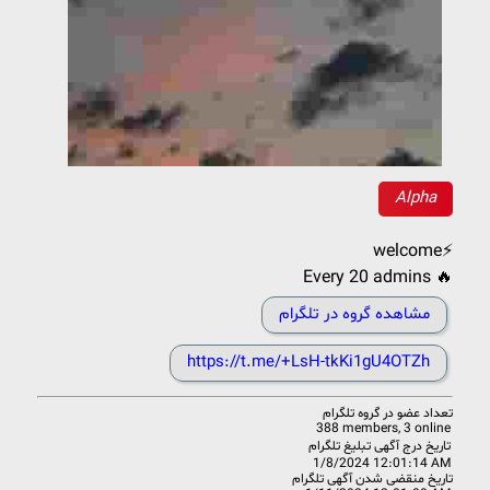
Alpha
welcome⚡
Every 20 admins 🔥
مشاهده گروه در تلگرام
https://t.me/+LsH-tkKi1gU4OTZh
تعداد عضو در
گروه تلگرام
388 members, 3 online
تاریخ درج آگهی تبلیغ تلگرام
1/8/2024 12:01:14 AM
تاریخ منقضی شدن آگهی تلگرام