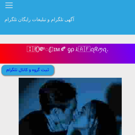
آگهی تلگرام و تبلیغات رایگان تلگرام
🇮🇷⃟💸ꦿɪᴍ🍂 ᧁρ 𝑘🇦🇫ꪖᖇꪑꪖ.
ثبت گروه و کانال تلگرام