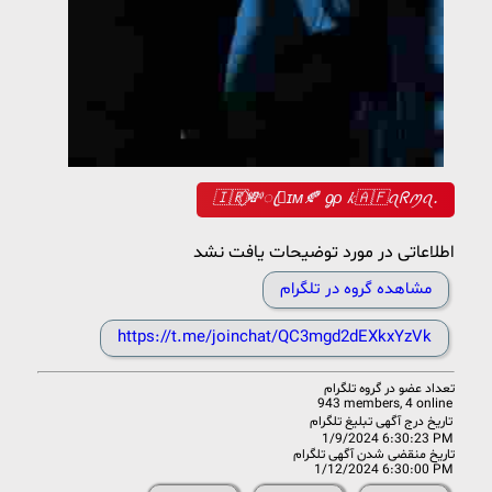
🇮🇷⃟💸ꦿɪᴍ🍂 ᧁρ 𝑘🇦🇫ꪖᖇꪑꪖ.
اطلاعاتی در مورد توضیحات یافت نشد
مشاهده گروه در تلگرام
https://t.me/joinchat/QC3mgd2dEXkxYzVk
تعداد عضو در
گروه تلگرام
943 members, 4 online
تاریخ درج آگهی تبلیغ تلگرام
1/9/2024 6:30:23 PM
تاریخ منقضی شدن آگهی تلگرام
1/12/2024 6:30:00 PM