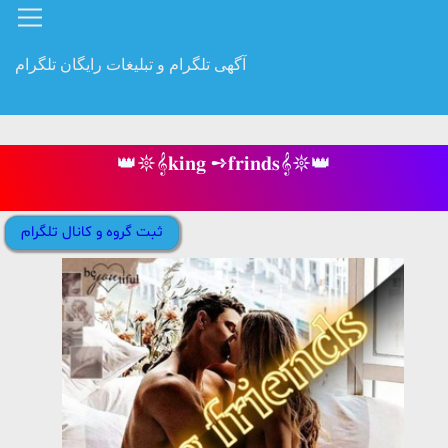
آگهی تلگرام و تبلیغات رایگان تلگرام
👑𖤓𝄞𝐤𝐢𝐧𝐠 ➺𝐟𝐫𝐢𝐧𝐝𝐬𝄞𖤓👑
ثبت گروه و کانال تلگرام