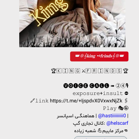
👑𖤓𝄞𝐤𝐢𝐧𝐠 ➺𝐟𝐫𝐢𝐧𝐝𝐬𝄞𖤓👑
🏆🇰 🇮 🇳 🇬 ⚔️🇫 🇷 🇮 🇳 🇩 🇸 🏆
🅥🅞🅘🅒🅔 🅒🅐🅛🅛 ➠ ➁➃🎙
𝚎𝚡𝚙𝚘𝚜𝚞𝚛𝚎+𝚒𝚗𝚜𝚞𝚕𝚝 ⛔
🔗𝚕𝚒𝚗𝚔 https://t.me/+IjspdvX0VxwxNjZk 🖇
𝙿𝚕𝚊𝚢 🎭🤪
|
@hastiiiiiiiii0
هماهنگــی اسپانسر |
@helscarf
کانال تجاری گپ:
مرکز‌ ماییم💪 شعبه زیاده👊