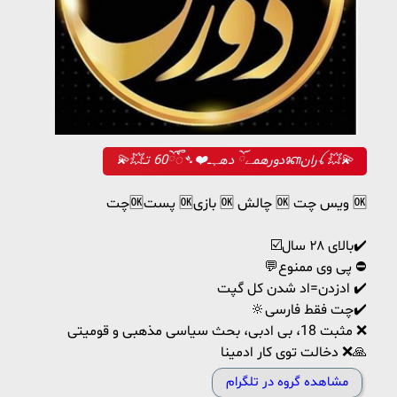
💫💥دورهمےོ دهہــ❤️➴60ོᭂ تـᬓرانꪶ 💥💫
چت🆗پست 🆗بازی 🆗 چالش 🆗 ویس چت 🆗
☑️بالای ۲۸ سال✔️
💬پی وی ممنوع ⛔️
ادزدن=اد شدن کل گپت ✔️
🔆چت فقط فارسی✔️
مثبت 18، بی ادبی، بحث سیاسی مذهبی و قومیتی ❌
دخالت توی کار ادمینا ❌🙏
مشاهده گروه در تلگرام