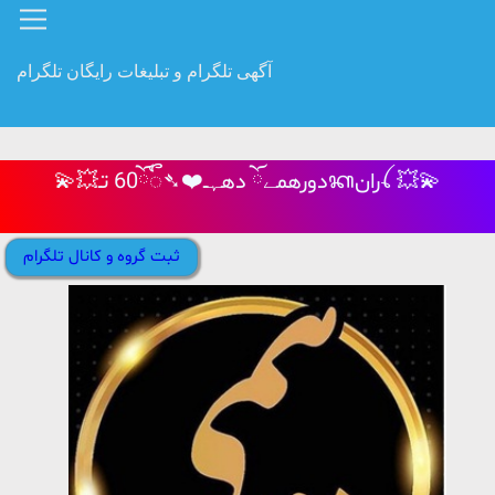
آگهی تلگرام و تبلیغات رایگان تلگرام
💫💥دورهمےོ دهہــ❤️➴60ོᭂ تـᬓرانꪶ 💥💫
ثبت گروه و کانال تلگرام