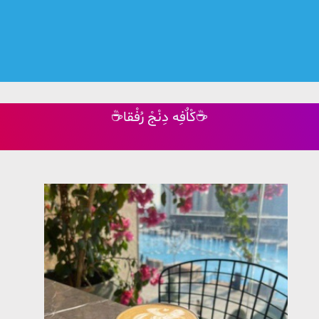
☕کْاٌفِه دِنْجْ رُفْقا☕