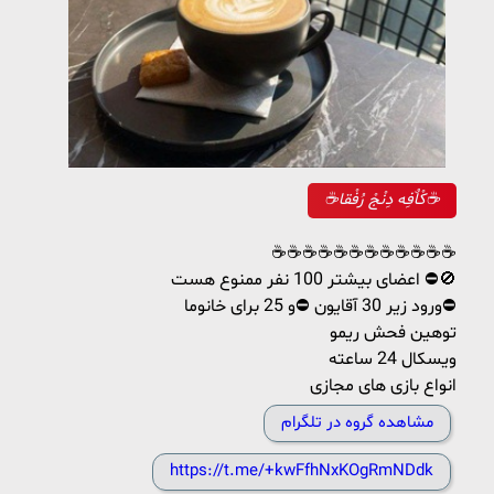
☕کْاٌفِه دِنْجْ رُفْقا☕
☕☕☕☕☕☕☕☕☕☕☕☕
اعضای بیشتر 100 نفر ممنوع هست ⛔🚫
ورود زیر 30 آقایون ⛔و 25 برای خانوما⛔
توهین فحش ریمو
ویسکال 24 ساعته
انواع بازی های مجازی
مشاهده گروه در تلگرام
https://t.me/+kwFfhNxKOgRmNDdk