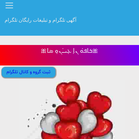
آگهی تلگرام و تبلیغات رایگان تلگرام
🎀ܭߊ‌ܦ̇ܘ ܢ̣ߊ ܥܼܝ̇ߺܢ̣ܘ ܣߊ🎀
ثبت گروه و کانال تلگرام