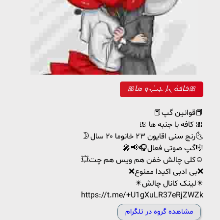
🎀ܭߊ‌ܦ̇ܘ ܢ̣ߊ ܥܼܝ̇ߺܢ̣ܘ ܣߊ🎀
📕قوانین گپ📕
🎀 کافه با جنبه ها 🎀
🌛رنج سنی اقایون ۲۳ خانوما ۲۰ سال🌜
🎤📢🎧گپ صوتی فعال🎼
💥کلی چالش خفن هم ویس هم چت☺️
❌بی ادبی اکیدا ممنوع❌
✴️لینک کانال چالش✴️
https://t.me/+U1gXuLR37eRjZWZk
مشاهده گروه در تلگرام