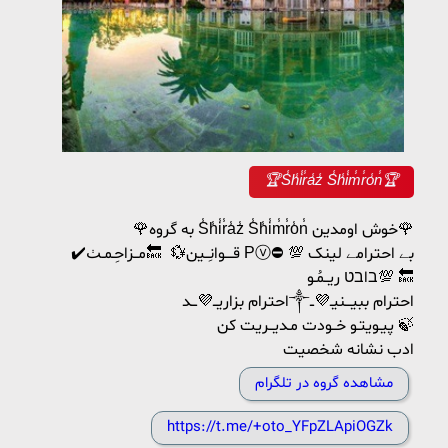
🏆S̾h̾i̾r̾a̾z̾ S̾h̾i̾m̾r̾o̾n̾🏆
🌹به گروه S̾h̾i̾r̾a̾z̾ S̾h̾i̾m̾r̾o̾n̾ خوش اومدین🌹
✔️قــــوانِــین💱 🔙مــزاحِـمـٺ Ρⓥ⛔️ 💯 بے احترامے لینک
בاבט ریــمُـو💯 🔙
احترام بزاریــ💜ـــد༒احترام ببیـــنیـ💜ــ
پیـویتـو خــودت مـدیــریت کن 🍃
ادب نشانه شخصیت
مشاهده گروه در تلگرام
https://t.me/+oto_YFpZLApiOGZk