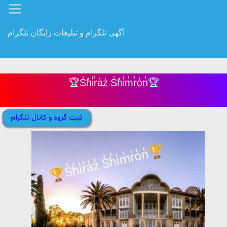
آگهی تلگرام و تبلیغات رایگان تلگرام
🏆S̾h̾i̾r̾a̾z̾ S̾h̾i̾m̾r̾o̾n̾🏆
ثبت گروه و کانال تلگرام