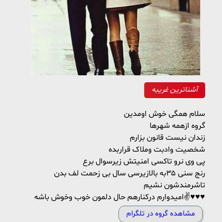
آشناترین غریبه
سلام همگی خوش اومدین
گروه ازهمه شهرها
زندان نیست قانون بزارم
شخصیت وادبت وملاک قراربده
پی وی نرو تاکسی امنیتش زیرسوال برع
رنج سنی ۳۵به بالازیرسی سال بی زحمت لف بدن
تاشرمندشون نشیم
امیدوارم درکنارهم حال دلمون خوب وخوش باشه✌♥️♥️♥️
مشاهده گروه در تلگرام