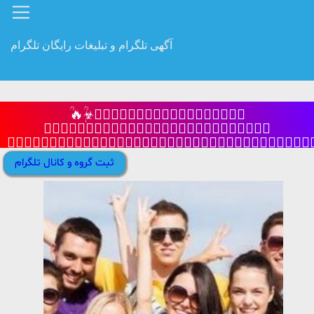
آگهی تلگرام و تبلیغات رایگان تلگرام
ؒ🔥☣ٖؒیَِٖٖٖؒؒؒکَِٖٖٖؒؒؒ
بَِٖٖٖؒؒؒغَِٖٖٖؒؒؒلَِٖٖٖؒؒؒ
َِٖٖٖؒؒؒاَِٖٖٖؒؒؒقَِٖٖٖؒؒؒتَِٖٖٖؒؒؒ☣ٖؒ
🔥
ثبت گروه و کانال تلگرام