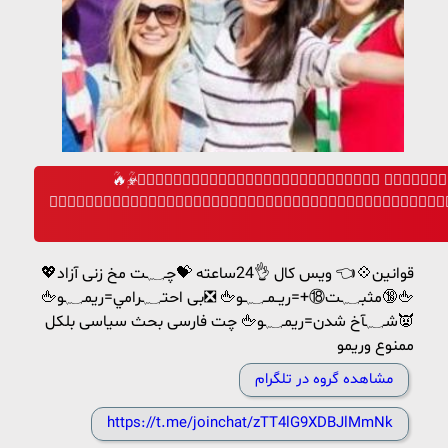
ؒ🔥☣ٖؒیَِٖٖٖؒؒؒکَِٖٖٖؒؒؒ بَِٖٖٖؒؒؒغَِٖٖٖؒؒؒلَِٖٖٖؒؒؒ
َِٖٖٖؒؒـَِٖٖٖؒؒؒاَِٖٖٖؒؒؒقَِٖٖٖؒؒؒتَِٖٖٖؒؒؒ☣ٖؒ
قوانین💠👈 ویس کال 👌24ساعته 💝چـ؁ـت مخ زنی آزاد💖
🖕🔞مثبـ؁ـت⑱+=ریــمــ؁ــو🖕 ❎بی احتـ؁ـرامي=ریمـ؁ـو🖕
👿شـ؁ـآخ شدن=ریمـ؁ـو🖕 چت فارسی بحث سیاسی بلکل
ممنوع وریمو
مشاهده گروه در تلگرام
https://t.me/joinchat/zTT4lG9XDBJlMmNk