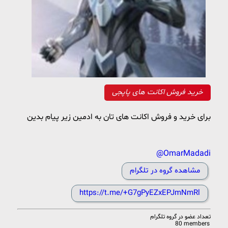
خرید فروش اکانت های پاپجی
برای خرید و فروش اکانت های تان به ادمین زیر پیام بدین
@OmarMadadi
مشاهده گروه در تلگرام
https://t.me/+G7gPyEZxEPJmNmRl
تعداد عضو در
گروه تلگرام
80 members