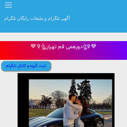
آگهی تلگرام و تبلیغات رایگان تلگرام
💙✞ঔৣدورهمی قم تهرانঔৣ✞💙
ثبت گروه و کانال تلگرام