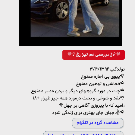
💙✞ঔৣدورهمی قم تهرانঔৣ✞💙
تولدگپ۳/۴/۱۳۹۴
پیوی بی اجازه ممنوع🌹
فحاشی و توهین ممنوع🌹
چت در مورد گروهـهای دیگر و بردن ممـبر مـمنوع🌹
نقد و شوخی و بحث درمورد همه چیز غیراز +۱۸🌹
🌹امید که با پیروزی آگاهی بر جهل،
جهان جای بهتری برای زندگی شود.✌🌹
مشاهده گروه در تلگرام