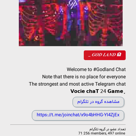
_ 𝑮𝑶𝑫 𝑳𝑨𝑵𝑫 🏦
Welcome to #Godland Chat
Note that there is no place for everyone
The strongest and most active Telegram chat
𝗩𝗼𝗰𝗶𝗲 𝗰𝗵𝗮𝗧 𝟤𝟦 𝗚𝗮𝗺𝗲 ֪֢ ‌
مشاهده گروه در تلگرام
https://t.me/joinchat/x9o4bHHG-YI4ZjEx
تعداد عضو در
گروه تلگرام
71 256 members, 497 online