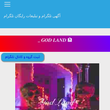
آگهی تلگرام و تبلیغات رایگان تلگرام
_ 𝑮𝑶𝑫 𝑳𝑨𝑵𝑫 🏦
ثبت گروه و کانال تلگرام