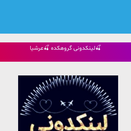
لینکدونی گروهکده 🍒عرشیا🍒