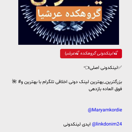
لینکدونی گروهکده 🍒عرشیا🍒
👈لینکدونی اصلی✅
🌺 #بزرگترین_بهترین لینک دونی اخلاقی تلگرام با بهترین و
فوق العاده بازدهی
@Maryamkordie
@linkdonim24
ایدی لینکدونی