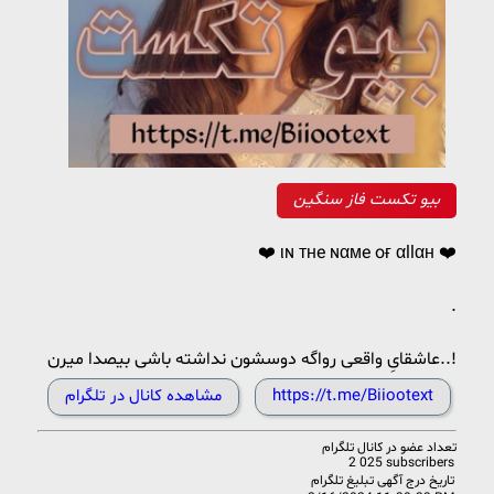
بیو تکست فاز سنگین
❤️ ιɴ тнe ɴαмe oғ αllαн ❤️
.
عاشقاىِ واقعى رواگه دوسشون نداشته باشى بيصدا ميرن..!
https://t.me/Biiootext
مشاهده کانال در تلگرام
تعداد عضو در
کانال تلگرام
2 025 subscribers
تاریخ درج آگهی تبلیغ تلگرام