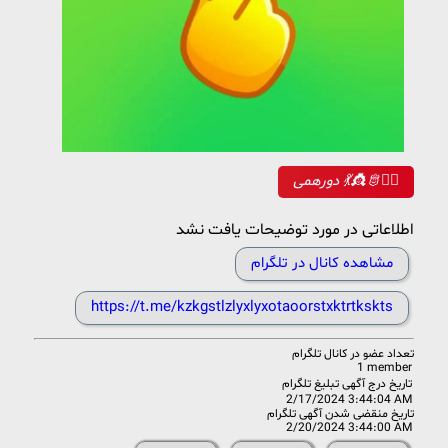
دورهمی 💃👸🫅🧚‍♀
اطلاعاتی در مورد توضیحات یافت نشد
مشاهده کانال در تلگرام
https://t.me/kzkgstlzlyxlyxotaoorstxktrtkskts
تعداد عضو در
کانال تلگرام
1 member
تاریخ درج آگهی تبلیغ تلگرام
2/17/2024 3:44:04 AM
تاریخ منقضی شدن آگهی تلگرام
2/20/2024 3:44:00 AM