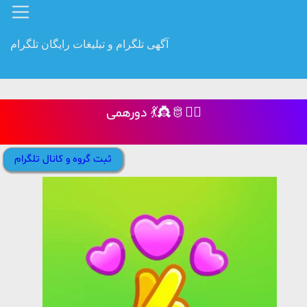
آگهی تلگرام و تبلیغات رایگان تلگرام
دورهمی 💃👸🫅🧚‍♀
ثبت گروه و کانال تلگرام