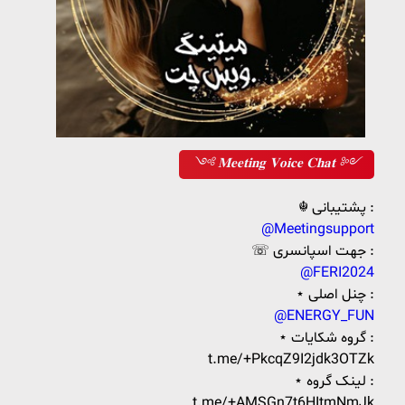
༺ 𝐌𝐞𝐞𝐭𝐢𝐧𝐠 𝐕𝐨𝐢𝐜𝐞 𝐂𝐡𝐚𝐭 ༻
☬ پشتیبانی :
@Meetingsupport
☏ جهت اسپانسری :
@FERI2024
⋆‌ چنل اصلی :
@ENERGY_FUN
⋆‌ گروه شکایات :
t.me/+PkcqZ9I2jdk3OTZk
⋆‌ لینک گروه :
t.me/+AMSGn7t6HItmNmJk