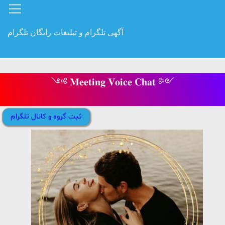
آگهی تلگرام و تبلیغات رایگان تلگرام
༺ 𝐌𝐞𝐞𝐭𝐢𝐧𝐠 𝐕𝐨𝐢𝐜𝐞 𝐂𝐡𝐚𝐭 ༻
ثبت گروه و کانال تلگرام