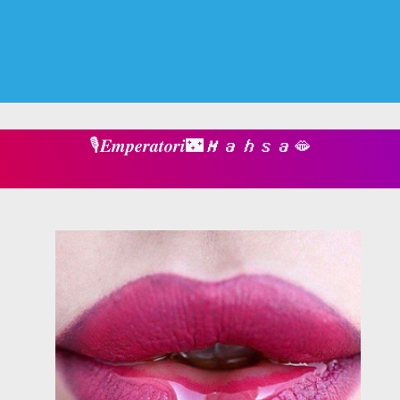
🎙𝑬𝒎𝒑𝒆𝒓𝒂𝒕𝒐𝒓𝒊🌃𝑴𝒂𝒉𝒔𝒂🫦