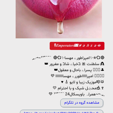
🎙𝑬𝒎𝒑𝒆𝒓𝒂𝒕𝒐𝒓𝒊🌃𝑴𝒂𝒉𝒔𝒂🫦
¸„.-•~¹°”ˆ˜¨ 🔴💞✨امپراطورے مهسا✨✯💞🔴
👑 سلطنت 🎀 בخیاے شاב و مغرور 👸
👑پسراے باحال و معقول 🙎🏻‍♂🎩
💜 امپراااااطوررے مهساااااااا 👩‍❤️‍💋‍👨
♥️ 🎸 موزیک زیبا و لایو🎼🥁
💛 محـ؋ـل شیک و با احترام🎪🍷
💚 همراـہ باویسکال24 ¨˜ˆ”°¹~•-.„¸
مشاهده گروه در تلگرام