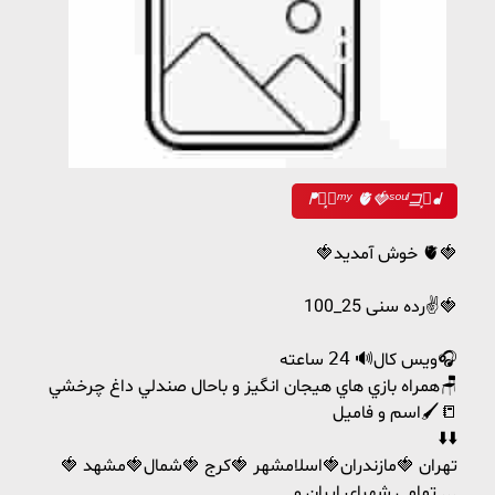
ᖰ⸼⊑ᵐʸ 🫀🍓ˢᵒᵘˡ⊒⸼ᖱ
🍓خوش آمدید 🫀🍓
رده سنی 25_100✌️🍓
ويس كال🔊 𝟤𝟦 ساعته🎧
همراه بازي هاي هيجان انگيز و باحال صندلي داغ چرخشي🪑
اسم و فاميل🖌📒
⬇️⬇️
تهران 🍓مازندران🍓اسلامشهر 🍓کرج 🍓شمال🍓مشهد 🍓
تمامی شهرای ایران و ...