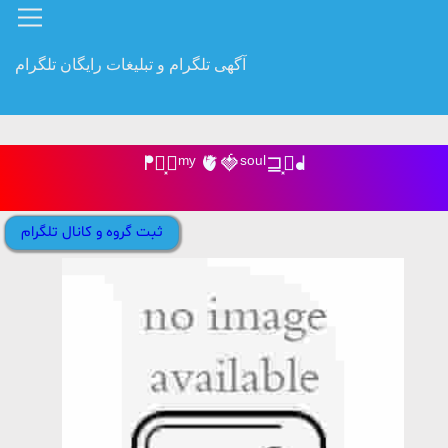
آگهی تلگرام و تبلیغات رایگان تلگرام
ᖰ⸼⊑ᵐʸ 🫀🍓ˢᵒᵘˡ⊒⸼ᖱ
ثبت گروه و کانال تلگرام