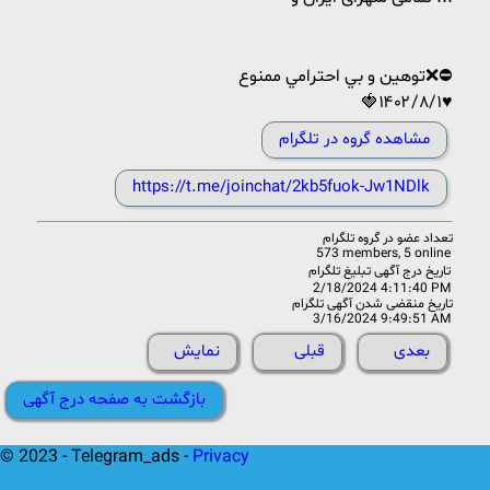
توهين و بي احترامي ممنوع❌⛔️
🍓۱۴۰۲/۸/۱♥
مشاهده گروه در تلگرام
https://t.me/joinchat/2kb5fuok-Jw1NDlk
تعداد عضو در
گروه تلگرام
573 members, 5 online
تاریخ درج آگهی تبلیغ تلگرام
2/18/2024 4:11:40 PM
تاریخ منقضی شدن آگهی تلگرام
3/16/2024 9:49:51 AM
بعدی
قبلی
نمایش
بازگشت به صفحه درج آگهی
© 2023 - Telegram_ads -
Privacy