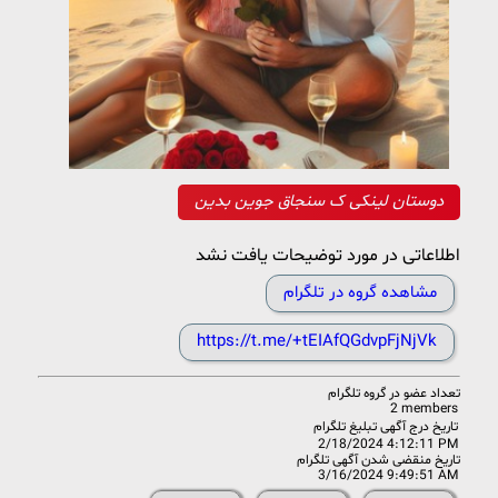
دوستان لینکی ک سنجاق جوین بدین
اطلاعاتی در مورد توضیحات یافت نشد
مشاهده گروه در تلگرام
https://t.me/+tEIAfQGdvpFjNjVk
تعداد عضو در
گروه تلگرام
2 members
تاریخ درج آگهی تبلیغ تلگرام
2/18/2024 4:12:11 PM
تاریخ منقضی شدن آگهی تلگرام
3/16/2024 9:49:51 AM