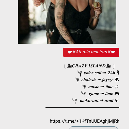
❤️☠Atomic reactors☠❤️
❲🏝️𝑪𝑹𝑨𝒁𝒀 𝑰𝑺𝑳𝑨𝑵𝑫🏝️ ❳
༆ 𝒗𝒐𝒊𝒄𝒆 𝒄𝒂𝒍𝒍 ➠ 24𝒉 🎙
༆ 𝒄𝒉𝒂𝒍𝒆𝒔𝒉 ➠ 𝒋𝒂𝒚𝒆𝒛𝒆 🎁
༆ 𝒎𝒖𝒔𝒊𝒄 ➠ 𝒕𝒊𝒎𝒆 🎶
༆ 𝒈𝒂𝒎𝒆 ➠ 𝒕𝒊𝒎𝒆 🎮
༆ 𝒎𝒐𝒌𝒉𝒛𝒂𝒏𝒊 ➠ 𝒂𝒛𝒂𝒅 🍻
————————————————
https://t.me/+1KfTnUUEAghjMjRk