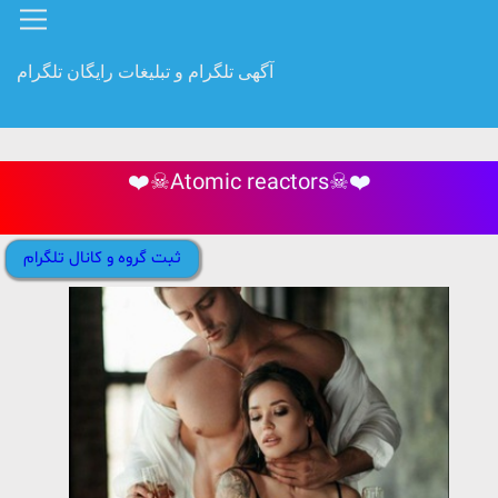
آگهی تلگرام و تبلیغات رایگان تلگرام
❤️☠Atomic reactors☠❤️
ثبت گروه و کانال تلگرام