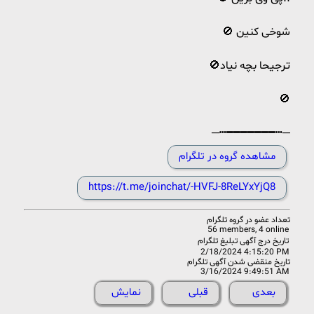
🚫 شوخی کنین
🚫ترجیحا بچه نیاد
🚫
─┅━━━━━━━┅─
مشاهده گروه در تلگرام
https://t.me/joinchat/-HVFJ-8ReLYxYjQ8
تعداد عضو در
گروه تلگرام
56 members, 4 online
تاریخ درج آگهی تبلیغ تلگرام
2/18/2024 4:15:20 PM
تاریخ منقضی شدن آگهی تلگرام
3/16/2024 9:49:51 AM
بعدی
قبلی
نمایش