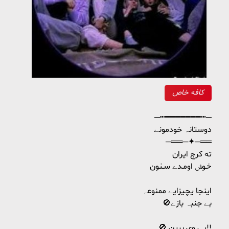
کافه خاص
─┅━━━━━━━┅─
دوستانہ خودمونے
─══─✦─══
ته کرج ایران
ڂـوݜ اومـدے سـٺـون
اینجا یچیزایے ممنوعہ
🚫بے جنبہ بازے
🚫 پی وی برین!!