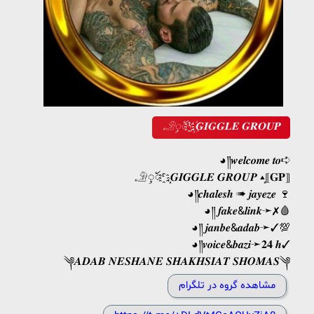
𓄂ꪴꪰᡃ҈‌ .꙰𝐆𝐈𝐆𝐆𝐋𝐄 𝐆𝐑𝐎𝐔𝐏
◕༎𝒘𝒆𝒍𝒄𝒐𝒎𝒆 𝒕𝒐➪
𓄂ꪴꪰᡃ҈‌ .⸼𝑮𝑰𝑮𝑮𝑳𝑬 𝑮𝑹𝑶𝑼𝑷 ‌▴⸼⟦𝐆𝐏⟧
◕༎𝒄𝒉𝒂𝒍𝒆𝒔𝒉 ➠ 𝒋𝒂𝒚𝒆𝒛𝒆 🍷
◕༎ 𝒇𝒂𝒌𝒆&𝒍𝒊𝒏𝒌➛✗🩸
◕༎ 𝒋𝒂𝒏𝒃𝒆&𝒂𝒅𝒂𝒃➛✓💯
◕༎𝒗𝒐𝒊𝒄𝒆&𝒃𝒂𝒛𝒊➛𝟐𝟒 𝒉✓
༆𝑨𝑫𝑨𝑩 𝑵𝑬𝑺𝑯𝑨𝑵𝑬 𝑺𝑯𝑨𝑲𝑯𝑺𝑰𝑨𝑻 𝑺𝑯𝑶𝑴𝑨𝑺༆
مشاهده گروه در تلگرام