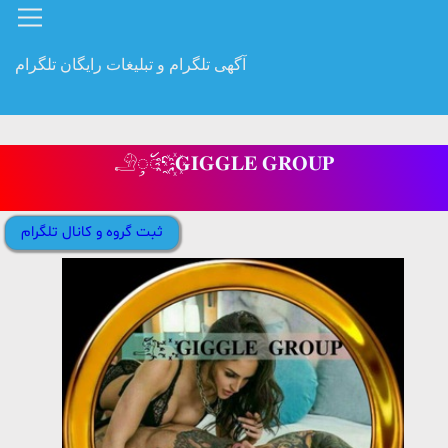
آگهی تلگرام و تبلیغات رایگان تلگرام
𓄂ꪴꪰᡃ҈‌ .꙰𝐆𝐈𝐆𝐆𝐋𝐄 𝐆𝐑𝐎𝐔𝐏
ثبت گروه و کانال تلگرام