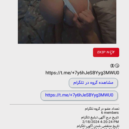
ᴇᴋɪᴘ ɴꨄ︎ғ
🦋😴
https://t.me/+7y6hJeSBYyg3MWU0
مشاهده گروه در تلگرام
https://t.me/+7y6hJeSBYyg3MWU0
تعداد عضو در
گروه تلگرام
6 members
تاریخ درج آگهی تبلیغ تلگرام
2/18/2024 4:20:24 PM
تاریخ منقضی شدن آگهی تلگرام