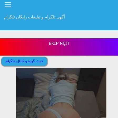
آگهی تلگرام و تبلیغات رایگان تلگرام
ᴇᴋɪᴘ ɴꨄ︎ғ
ثبت گروه و کانال تلگرام