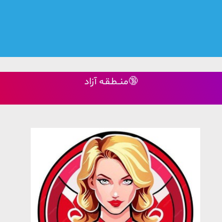
منــطـقـه آزاد🔞