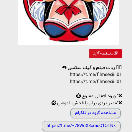
منــطـقـه آزاد🔞
👅 ربات فیلم و گیف سکسی 👇🏼
https://t.me/filmsexiiii01
https://t.me/filmsexiiii01
.
🥝 ورود افغانی ممنوع "❌
🥝 ممبر دزدی برابر با فحش ناموصی"❌
مشاهده گروه در تلگرام
https://t.me/+78WoX3cradQ1OTNk