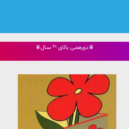
♛دورهمـی بالای ²⁵ سـال♛