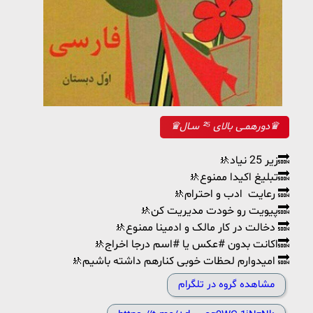
♛دورهمـی بالای ²⁵ سـال♛
🚸زیر 25 نیاد🔜
🚸تبلیغ اکيدا ممنوع🔜
🚸رعایت ادب و احترام 🔜
🚸پیویت رو خودت مدیریت کن🔜
🚸دخالت در کار مالک و ادمینا ممنوع 🔜
🚸اکانت بدون #عکس یا #اسم درجا اخراج🔜
🚸امیدوارم لحظات خوبی کنارهم داشته باشیم 🔜
مشاهده گروه در تلگرام