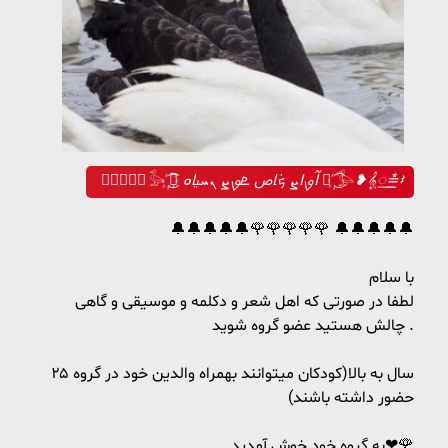
𝄽≛𝄠꯭❥𓅭 ͜͡꙰ ߊ߬‌ࡐ‌ߊ‌ܨ ܟܿߊ‌ص ܧࡐ‌ܨ ܢܚࡅ࡙ߊ‌ܘ  ͜͡꙰𓅭❥𝄠꯭≛𝄽
🔔🔔🔔🔔🔔🌹🌹🌹🌹🌹 🔔🔔🔔🔔🔔
با سلام
لطفا در صورتی که اهل شعر و دکلمه و موسیقی و گاهی
چالش هستید عضو گروه شوید .
۲۵ سال به بالا(کودکان میتوانند بهمراه والدین خود در گروه
حضور داشته باشند)
به گروه خود خوش آمدید❤🌹