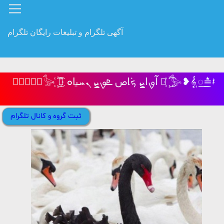
آگهی تلگرام و تبلیغات رایگان تلگرام
𝄽≛𝄠꯭❥𓅭 ͜͡꙰ ߊ߬‌ࡐ‌ߊ‌ܨ ܟܿߊ‌ص ܧࡐ‌ܨ ܢܚࡅ࡙ߊ‌ܘ  ͜͡꙰𓅭❥𝄠꯭≛𝄽
ثبت گروه و کانال تلگرام