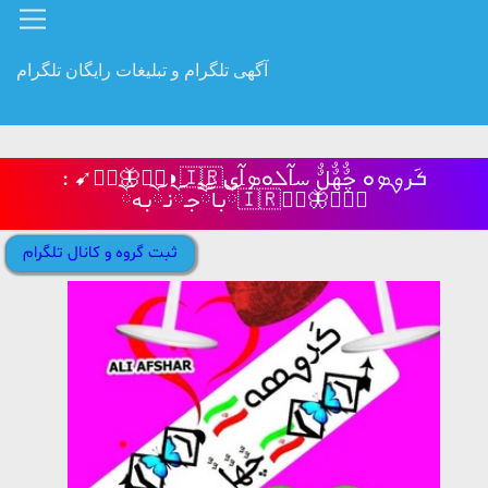
آگهی تلگرام و تبلیغات رایگان تلگرام
: ➹‌❬⃟🦋‌⃟❭◗🇮🇷ܭ݇رࡐܤܘ چٌٌهٌٌلٌٌ ࡄߊ‌߬ܠܘܤߊ‌߬ی
ོ‌بـاོ‌ོ‌جـོ‌نـོ‌بـهོ‌🇮🇷❬⃟‌🦋‌⃟❭➹
ثبت گروه و کانال تلگرام