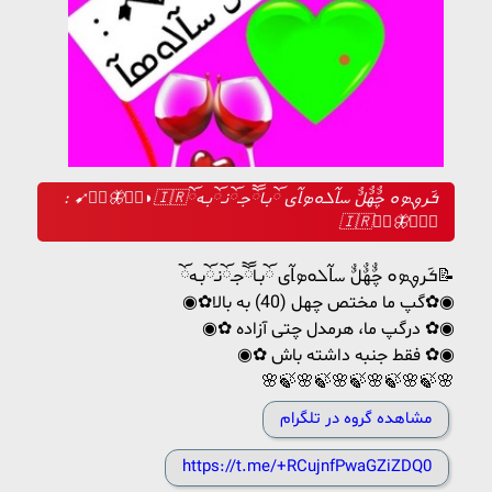
: ➹‌❬⃟🦋‌⃟❭◗🇮🇷ܭ݇رࡐܤܘ چٌٌهٌٌلٌٌ ࡄߊ‌߬ܠܘܤߊ‌߬ی ོ‌بـاོ‌ོ‌جـོ‌نـོ‌بـهོ‌
🇮🇷❬⃟‌🦋‌⃟❭➹
ܭ݇رࡐܤܘ چٌٌهٌٌلٌٌ ࡄߊ‌߬ܠܘܤߊ‌߬ی ོ‌بـاོ‌ོ‌جـོ‌نـོ‌بـهོ‌📝
◉✿گپ ما مختص چهل (40) به بالا✿◉
◉✿ درگپ ما، هرمدل چتی آزاده ✿◉
◉✿ فقط جنبه داشته باش ✿◉
🌸🍃🌸🍃🌸🍃🌸🍃🌸🍃🌸
مشاهده گروه در تلگرام
https://t.me/+RCujnfPwaGZiZDQ0