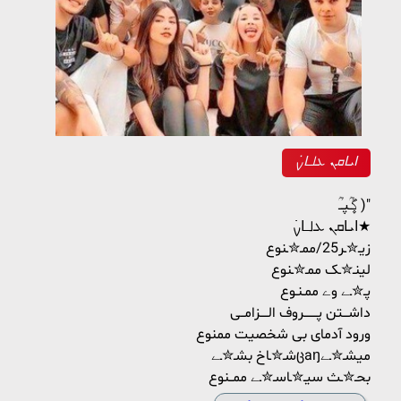
ߊ‌‌ܝ‌ߊ‌‌ܩܢ‌‌ ܥ‌‌ࡋߺߊ‌‌ࡍ߭
گ۪۪ـؒؔپــؒؔ )"
ߊ‌‌ܝ‌ߊ‌‌ܩܢ‌‌ ܥ‌‌ࡋߺߊ‌‌ࡍ߭★
زیـ✮ـر25/ممـ✮ـنوع
لینـ✮ـک ممـ✮ـنوع
پـ✮ـے وے ممـنـوع
داشـــتن پـــــــروف الــــزامــی
ورود آدمای بی شخصیت ممنوع
شـ✮ـاخ بشـ✮ـےცaŋمیشـ✮ـے
بحـ✮ـث سیـ✮ـاسـ✮ـے ممــنوع