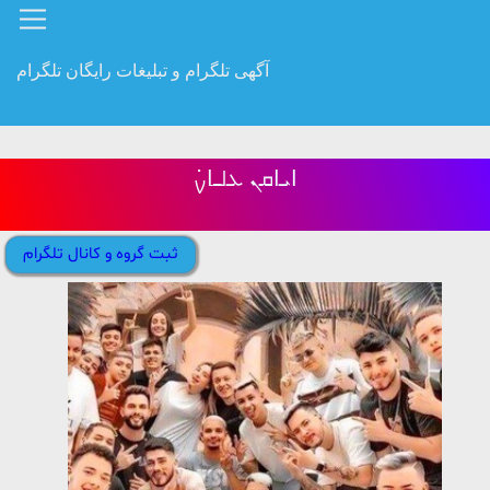
آگهی تلگرام و تبلیغات رایگان تلگرام
ߊ‌‌ܝ‌ߊ‌‌ܩܢ‌‌ ܥ‌‌ࡋߺߊ‌‌ࡍ߭
ثبت گروه و کانال تلگرام