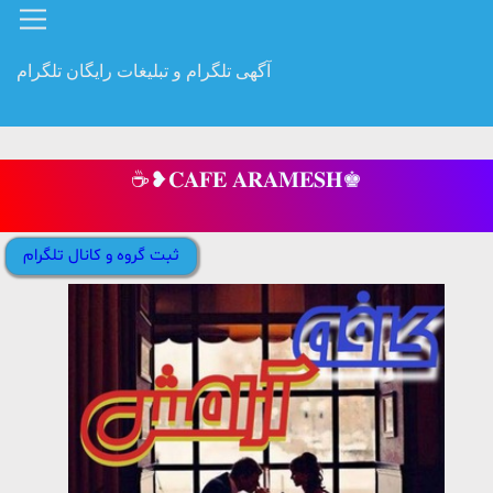
آگهی تلگرام و تبلیغات رایگان تلگرام
☕❥𝐂𝐀𝐅𝐄 𝐀𝐑𝐀𝐌𝐄𝐒𝐇♚
ثبت گروه و کانال تلگرام