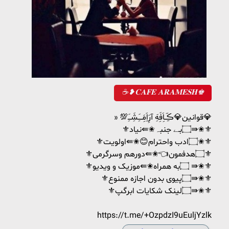
☕❥𝐂𝐀𝐅𝐄 𝐀𝐑𝐀𝐌𝐄𝐒𝐇♚
» 💯قوانین💎ڪَِــاَِفَِهَِ آرَِاَِمَِــَِشَِـَِ💎
⚜️۝بـے جنبہ✬⇚نیاد⇛✬⚜️
⚜️۝ادب واحترام😊✬⇚اولویت✬⚜
⚜️۝هدفمون👈✬⇚دورهم وسرگرمی⚜
⚜️۝به همراه✬⇚موزیک و ویدیو ⇛✬⚜️
⚜️۝پیوی بدون اجازه ممنوع⇛✬⚜️
⚜️۝لینک شکایات ابرگپ⇛✬⚜️
https://t.me/+OzpdzI9uEuljYzlk